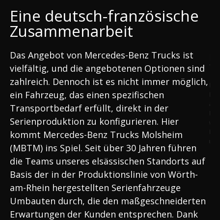
Eine deutsch-französische
Zusammenarbeit
Das Angebot von Mercedes-Benz Trucks ist
E
Ta
vielfältig, und die angebotenen Optionen sind
zahlreich. Dennoch ist es nicht immer möglich,
Neb
ein Fahrzeug, das einen spezifischen
Pro
auc
Transportbedarf erfüllt, direkt in der
Ben
Serienproduktion zu konfigurieren. Hier
wer
Per
kommt Mercedes-Benz Trucks Molsheim
umg
(MBTM) ins Spiel. Seit über 30 Jahren führen
die Teams unseres elsässischen Standorts auf
Basis der in der Produktionslinie von Wörth-
am-Rhein hergestellten Serienfahrzeuge
Umbauten durch, die den maßgeschneiderten
Erwartungen der Kunden entsprechen. Dank