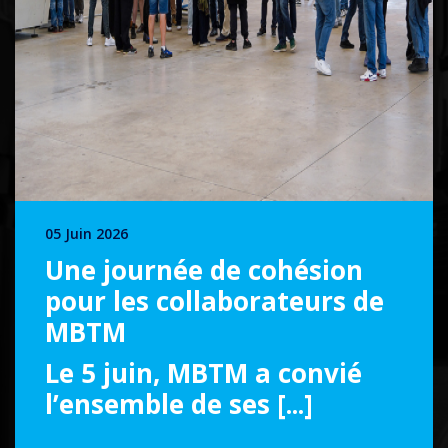
06 Mai 2026
cohésion
Nos collaborateur
orateurs de
talent !
Depuis 2015, MBTM encourage l
ses équipes en récompensant le
 a convié
contribuent à améliorer son or
 [...]
effet, le dispositif
Cogito [...]