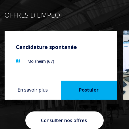
OFFRES D'EMPLOI
Candidature spontanée
Lieu :
Molsheim (67)
En savoir plus
Postuler
Consulter nos offres