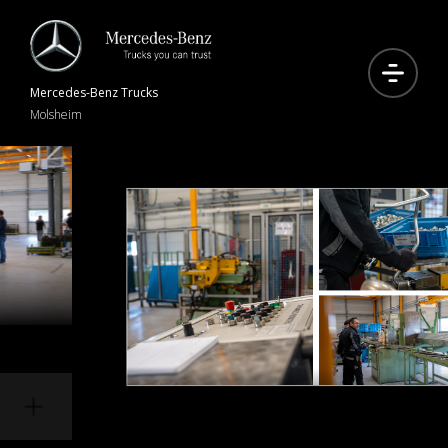
Mercedes-Benz
Trucks
Molsheim
MBTM élargit ses activités avec
le cintrage de conduites