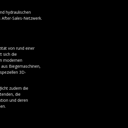
und hydraulischen
s After-Sales-Netzwerk.
ität von rund einer
t sich die
nen modernen
 aus Biegemaschinen,
speziellen 3D-
licht zudem die
itenden, die
ktion und deren
en.